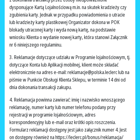
dysponujące Kartą Lojalnościową m.in. na skutek kradzieży czy
zgubienia karty. Jednak w przypadku powiadomienia o utracie
lub kradzieży karty plastikowej Organizator dokona w POK
blokady utraconej karty i wyda nową kartę, na podstawie
wniosku Klienta o wydanie nowej karty, która stanowi Załącznik
nr 6 niniejszego regulaminu.
3. Reklamacje dotyczące udziału w Programie lojalnościowym, tj.
dotyczące Konta lub Aplikacji mobilnej, klient może składać
elektronicznie na adres e-mail: reklamacje@polska.leclerc lub na
piśmie w Punkcie Obsługi Klienta Sklepu, w terminie 14 dni od
dnia dokonania transakcji zakupu.
4. Reklamacja powinna zawierać: imię i nazwisko wnoszącego
reklamację, numer karty lub numer telefonu podany przy
rejestracji w programie lojalnościowym, adres
korespondencyjny lub e-mail oraz krótki opis roszczenia.
Formularz reklamacji dostępny jest jako załącznik numer 4. Jest
on dostępny również na https://leclerc.pl/bonus/reklamacja/