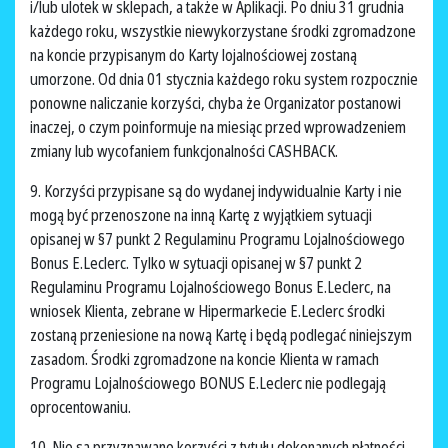
i/lub ulotek w sklepach, a także w Aplikacji. Po dniu 31 grudnia
każdego roku, wszystkie niewykorzystane środki zgromadzone
na koncie przypisanym do Karty lojalnościowej zostaną
umorzone. Od dnia 01 stycznia każdego roku system rozpocznie
ponowne naliczanie korzyści, chyba że Organizator postanowi
inaczej, o czym poinformuje na miesiąc przed wprowadzeniem
zmiany lub wycofaniem funkcjonalności CASHBACK.
9. Korzyści przypisane są do wydanej indywidualnie Karty i nie
mogą być przenoszone na inną Kartę z wyjątkiem sytuacji
opisanej w §7 punkt 2 Regulaminu Programu Lojalnościowego
Bonus E.Leclerc. Tylko w sytuacji opisanej w §7 punkt 2
Regulaminu Programu Lojalnościowego Bonus E.Leclerc, na
wniosek Klienta, zebrane w Hipermarkecie E.Leclerc środki
zostaną przeniesione na nową Kartę i będą podlegać niniejszym
zasadom. Środki zgromadzone na koncie Klienta w ramach
Programu Lojalnościowego BONUS E.Leclerc nie podlegają
oprocentowaniu.
10. Nie są przyznawane korzyści z tytułu dokonanych płatności