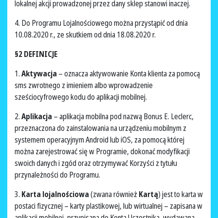
lokalnej akcji prowadzonej przez dany sklep stanowi inaczej.
4. Do Programu Lojalnościowego można przystąpić od dnia
10.08.2020 r., ze skutkiem od dnia 18.08.2020 r.
§2 DEFINICJE
1.
Aktywacja
– oznacza aktywowanie Konta klienta za pomocą
sms zwrotnego z imieniem albo wprowadzenie
sześciocyfrowego kodu do aplikacji mobilnej.
2.
Aplikacja
– aplikacja mobilna pod nazwą Bonus E. Leclerc,
przeznaczona do zainstalowania na urządzeniu mobilnym z
systemem operacyjnym Android lub iOS, za pomocą której
można zarejestrować się w Programie, dokonać modyfikacji
swoich danych i zgód oraz otrzymywać Korzyści z tytułu
przynależności do Programu.
3.
Karta lojalnościowa
(zwana również
Kartą
) jest to karta w
postaci fizycznej – karty plastikowej, lub wirtualnej – zapisana w
aplikacji mobilnej, przypisana do Konta Uczestnika, wydawana