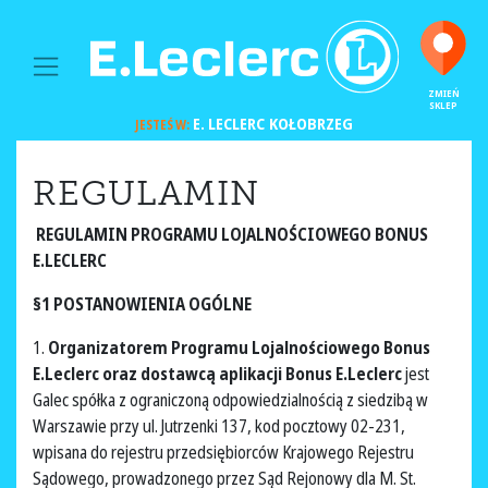
MAIN NAVIGATION
ZMIEŃ
SKLEP
E. LECLERC
KOŁOBRZEG
JESTEŚ W:
REGULAMIN
REGULAMIN PROGRAMU LOJALNOŚCIOWEGO BONUS
E.LECLERC
§1 POSTANOWIENIA OGÓLNE
1.
Organizatorem Programu Lojalnościowego Bonus
E.Leclerc oraz dostawcą aplikacji Bonus E.Leclerc
jest
Galec spółka z ograniczoną odpowiedzialnością z siedzibą w
Warszawie przy ul. Jutrzenki 137, kod pocztowy 02-231,
wpisana do rejestru przedsiębiorców Krajowego Rejestru
Sądowego, prowadzonego przez Sąd Rejonowy dla M. St.