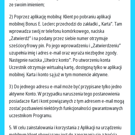
ze swoim imieniem;
2) Poprzez aplikację mobilną: Klient po pobraniu aplikacji
mobilnej Bonus E. Leclerc przechodzi do zakładki „ Karta”. Tam
wprowadza swój nr telefonu komórkowego, naciska
„Zatwierdź” i na podany przez siebie numer otrzymuje
sześciocyfrowy pin. Po jego wprowadzeniu i „Zatwierdzeniu”
uzupełnia imię i adres e-mail oraz wyraża niezbędne zgody.
Następnie naciska „Utwórz konto”. Po utworzeniu konta
Uczestnik otrzymuje wirtualną kartę, dostępną tylko w aplikacji
mobilnej. Karta i konto są już w tym momencie aktywne.
3) Do jednego adresu e-mail może być przypisane tylko jedno
aktywne Konto. W przypadku naruszenia tego postanowienia
posiadacze Kart i kont powiązanych z tym adresem e-mail mogą
zostać pozbawieni niektórych funkcjonalności gwarantowanych
uczestnikom Programu.
5. W celu zainstalowania i korzystania z Aplikacji na urządzeniu
mobilnym klient obowiązany jest do zapoznania się z treścią