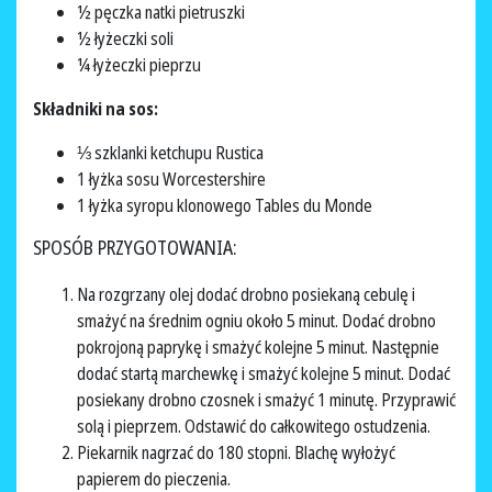
½ pęczka natki pietruszki
½ łyżeczki soli
¼ łyżeczki pieprzu
Składniki na sos:
⅓ szklanki ketchupu Rustica
1 łyżka sosu Worcestershire
1 łyżka syropu klonowego Tables du Monde
SPOSÓB PRZYGOTOWANIA:
Na rozgrzany olej dodać drobno posiekaną cebulę i
smażyć na średnim ogniu około 5 minut. Dodać drobno
pokrojoną paprykę i smażyć kolejne 5 minut. Następnie
dodać startą marchewkę i smażyć kolejne 5 minut. Dodać
posiekany drobno czosnek i smażyć 1 minutę. Przyprawić
solą i pieprzem. Odstawić do całkowitego ostudzenia.
Piekarnik nagrzać do 180 stopni. Blachę wyłożyć
papierem do pieczenia.