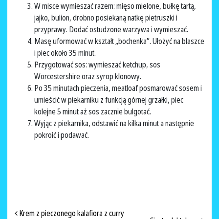
W misce wymieszać razem: mięso mielone, bułkę tartą,
jajko, bulion, drobno posiekaną natkę pietruszki i
przyprawy. Dodać ostudzone warzywa i wymieszać.
Masę uformować w kształt „bochenka”. Ułożyć na blaszce
i piec około 35 minut.
Przygotować sos: wymieszać ketchup, sos
Worcestershire oraz syrop klonowy.
Po 35 minutach pieczenia, meatloaf posmarować sosem i
umieścić w piekarniku z funkcją górnej grzałki, piec
kolejne 5 minut aż sos zacznie bulgotać.
Wyjąc z piekarnika, odstawić na kilka minut a następnie
pokroić i podawać.
NAWIGACJA PO ARTYKUŁACH
Krem z pieczonego kalafiora z curry