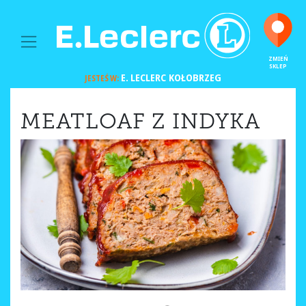
MAIN NAVIGATION
ZMIEŃ
SKLEP
E. LECLERC
KOŁOBRZEG
JESTEŚ W:
MEATLOAF Z INDYKA