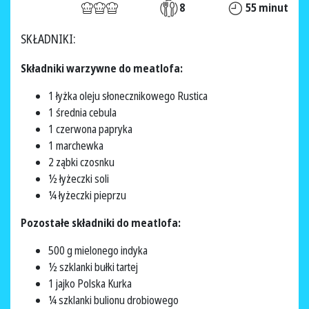
8
55 minut
SKŁADNIKI:
Składniki warzywne do meatlofa:
1 łyżka oleju słonecznikowego Rustica
1 średnia cebula
1 czerwona papryka
1 marchewka
2 ząbki czosnku
½ łyżeczki soli
¼ łyżeczki pieprzu
Pozostałe składniki do meatlofa:
500 g mielonego indyka
½ szklanki bułki tartej
1 jajko Polska Kurka
¼ szklanki bulionu drobiowego