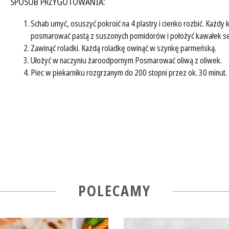
SPOSÓB PRZYGOTOWANIA:
Schab umyć, osuszyć pokroić na 4 plastry i cienko rozbić. Każdy
posmarować pastą z suszonych pomidorów i położyć kawałek ser
Zawinąć roladki. Każdą roladkę owinąć w szynkę parmeńską.
Ułożyć w naczyniu żaroodpornym Posmarować oliwą z oliwek.
Piec w piekarniku rozgrzanym do 200 stopni przez ok. 30 minut.
POLECAMY