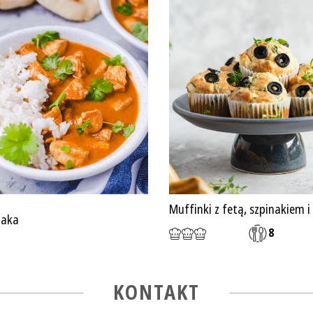
Muffinki z fetą, szpinakiem 
zaka
8
KONTAKT