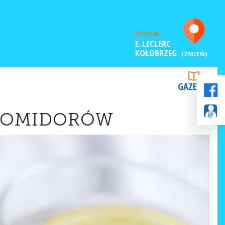
JESTEŚ W:
E. LECLERC
KOŁOBRZEG
(ZMIEŃ)
GAZETKI
 POMIDORÓW