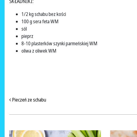
SKŁADNIKI:
1/2 kg schabu bez kości
100 g sera feta WM
sól
pieprz
8-10 plasterków szynki parmeńskiej WM
oliwa z oliwek WM
NAWIGACJA PO ARTYKUŁACH
Pieczeń ze schabu