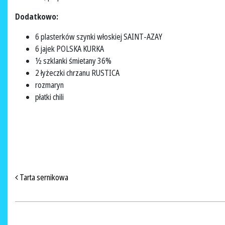
Dodatkowo:
6 plasterków szynki włoskiej SAINT-AZAY
6 jajek POLSKA KURKA
½ szklanki śmietany 36%
2 łyżeczki chrzanu RUSTICA
rozmaryn
płatki chili
NAWIGACJA PO ARTYKUŁACH
Tarta sernikowa