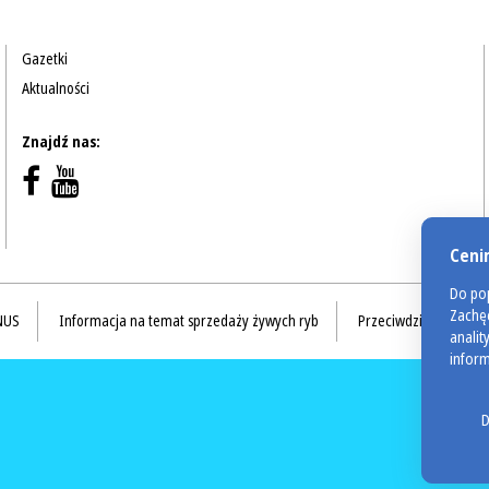
Gazetki
Aktualności
Znajdź nas:
Ceni
Do pop
Zachęc
NUS
Informacja na temat sprzedaży żywych ryb
Przeciwdziałanie ma
analit
inform
D