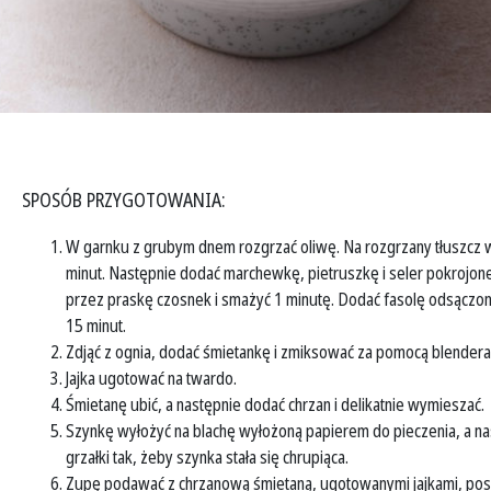
SPOSÓB PRZYGOTOWANIA:
W garnku z grubym dnem rozgrzać oliwę. Na rozgrzany tłuszcz w
minut. Następnie dodać marchewkę, pietruszkę i seler pokrojone
przez praskę czosnek i smażyć 1 minutę. Dodać fasolę odsączon
15 minut.
Zdjąć z ognia, dodać śmietankę i zmiksować za pomocą blendera 
Jajka ugotować na twardo.
Śmietanę ubić, a następnie dodać chrzan i delikatnie wymieszać.
Szynkę wyłożyć na blachę wyłożoną papierem do pieczenia, a na
grzałki tak, żeby szynka stała się chrupiąca.
Zupę podawać z chrzanową śmietaną, ugotowanymi jajkami, posi