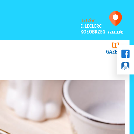
JESTEŚ W:
E. LECLERC
KOŁOBRZEG
(ZMIEŃ)
GAZETKI