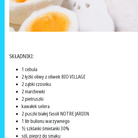
SKŁADNIKI:
1 cebula
2 łyżki oliwy z oliwek BIO VILLAGE
2 ząbki czosnku
2 marchewki
2 pietruszki
kawałek selera
2 puszki białej fasoli NOTRE JARDIN
1 litr bulionu warzywnego
½ szklanki śmietanki 30%
sól, pieprz do smaku