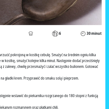
6
30 minut
rzucić pokrojoną w kostkę cebulę. Smażyć na średnim ogniu kilka
 w kostkę, smażyć kolejne kilka minut. Następnie dodać przeciśnięty
ą z zalewy, chwilę przesmażyć i zalać wszystko bulionem. Gotować
na gładki krem. Przyprawić do smaku solą i pieprzem.
stępnie wstawić do piekarnika rozgrzanego do 180 stopni z funkcją
ekanym rozmarynem oraz płatkami chili.